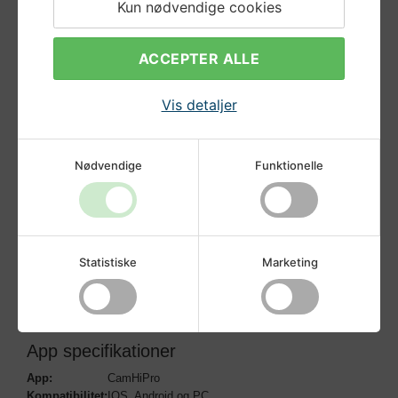
Kun nødvendige cookies
Vind- & Vandtæt
Kameraet er et vind- og vandtæt kamera (IP66).
ACCEPTER ALLE
Udvidet Specifikationer
Video output:
AHD / TVI / CVI / CVBS
Vis detaljer
Billedsensor:
Z230 + FH8536E
Opløsning:
2 MP
Effektive pixels:
1920x1080
TV system:
PAL/NTSC
Nødvendige
Funktionelle
Linse:
3,6 mm
Nattesyn:
Op til 20 meter
Kabinet:
Metal
Vandtæt:
IP66
IR cut filter:
Ja
Statistiske
Marketing
Strøm:
12V 0,5A
Dimensioner:
Ø94,5 x 76 mm
Driftstemperatur:
-10°C ~ +50°C
App specifikationer
App:
CamHiPro
Kompatibilitet:
IOS, Android og PC