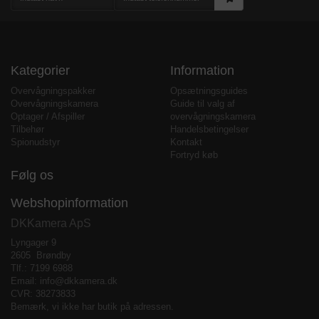
Kategorier
Information
Overvågningspakker
Opsætningsguides
Overvågningskamera
Guide til valg af
Optager / Afspiller
overvågningskamera
Tilbehør
Handelsbetingelser
Spionudstyr
Kontakt
Fortryd køb
Følg os
Webshopinformation
DKKamera ApS
Lyngager 9
2605
Brøndby
Tlf.:
7199 6988
Email:
info@dkkamera.dk
CVR: 38273833
Bemærk, vi ikke har butik på adressen.