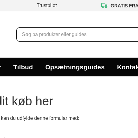
Trustpilot
GRATIS FR
r
Tilbud
Opsætningsguides
Kontak
dit køb her
øb kan du udfylde denne formular med: