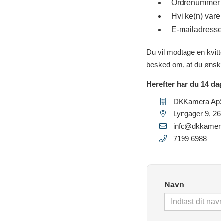
Ordrenummer p
Hvilke(n) vare
E-mailadressen
Du vil modtage en kvitt
besked om, at du ønske
Herefter har du 14 dag
DKKamera Ap
Lyngager 9
,
26
Vi
info@dkkamer
7199 6988
Vi br
oplev
cooki
trækk
Navn