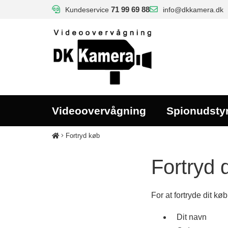
71 99 69 88
info@dkkamera.dk
Kundeservice
Videoovervågning
Spionudsty
Fortryd køb
Fortryd 
For at fortryde dit k
Dit navn