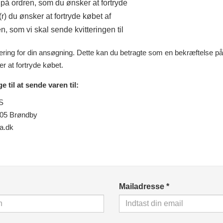
å ordren, som du ønsker at fortryde
(r) du ønsker at fortryde købet af
, som vi skal sende kvitteringen til
ering for din ansøgning. Dette kan du betragte som en bekræftelse på,
r at fortryde købet.
e til at sende varen til:
S
05
Brøndby
 bruger cookies
a.dk
uger cookies til at gøre dkkamera.dk mere brugbar og give dig en b
else samt til statistik og målrettet markedsføring. Du kan til- og fra
es ved at klikke på knapperne herunder. Du kan til enhver tid ændre 
e dit samtykke tilbage.
Mailadresse *