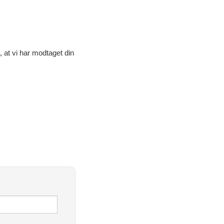
 at vi har modtaget din
edre
vælge
eller