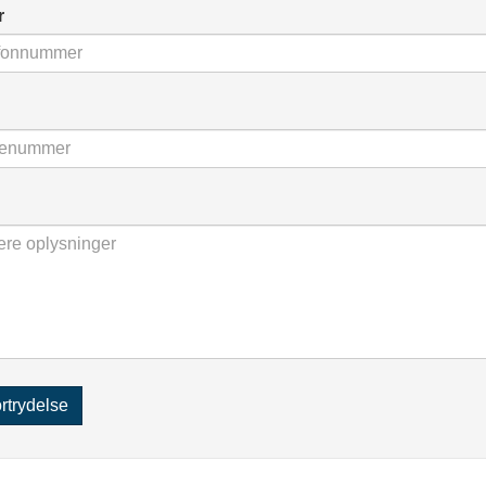
r
n nødvendige cookies
ACCEPTER ALL
Vis detaljer
ndige
Funktionelle
Statistiske
Mark
rtrydelse